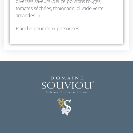
diverses saveurs (délice poivrons rouges,
tomates séchées, thoïonade, olivade verte
amandes…)
Planche pour deux personnes.